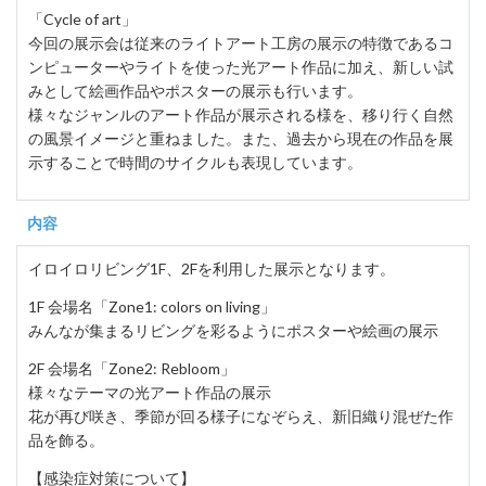
「Cycle of art」
今回の展示会は従来のライトアート工房の展示の特徴であるコ
ンピューターやライトを使った光アート作品に加え、新しい試
みとして絵画作品やポスターの展示も行います。
様々なジャンルのアート作品が展示される様を、移り行く自然
の風景イメージと重ねました。また、過去から現在の作品を展
示することで時間のサイクルも表現しています。
内容
イロイロリビング1F、2Fを利用した展示となります。
1F 会場名「Zone1: colors on living」
みんなが集まるリビングを彩るようにポスターや絵画の展示
2F 会場名「Zone2: Rebloom」
様々なテーマの光アート作品の展示
花が再び咲き、季節が回る様子になぞらえ、新旧織り混ぜた作
品を飾る。
【感染症対策について】