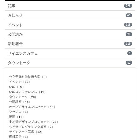
記事
298
お知らせ
41
イベント
119
公開講座
28
活動報告
119
サイエンスカフェ
1
タウントーク
12
公立千歳科学技術大学（4）
イベント（82）
SNC（40）
SNCコンファレンス（19）
タウントーク（96）
公開講座（46）
オープンサイエンスパーク（44）
グラレコ（1）
動画（14）
支笏湖デザインプロジェクト（23）
ちとせプログラミング教室（2）
ライトアート工房（10）
理科工房（1）