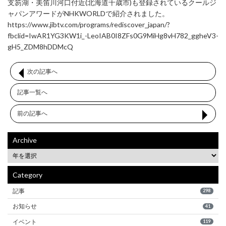
支笏湖・美笛川河口付近(北海道千歳市)も登録されているクールジ
ャパンアワードがNHKWORLDで紹介されました。
https://www.jibtv.com/programs/rediscover_japan/?
fbclid=IwAR1YG3KW1i_-LeoIAB0I8ZFs0G9MiHg8vH782_ggheV3-
gH5_ZDM8hDDMcQ
次の記事へ
記事一覧へ
前の記事へ
Archive
Category
記事
298
お知らせ
41
イベント
119