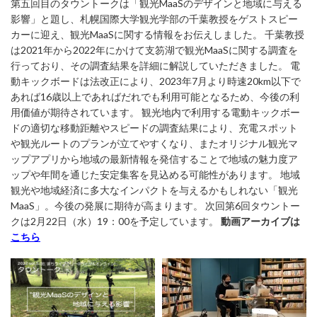
第五回目のタウントークは「観光MaaSのデザインと地域に与える
影響」と題し、札幌国際大学観光学部の千葉教授をゲストスピー
カーに迎え、観光MaaSに関する情報をお伝えしました。 千葉教授
は2021年から2022年にかけて支笏湖で観光MaaSに関する調査を
行っており、その調査結果を詳細に解説していただきました。 電
動キックボードは法改正により、2023年7月より時速20km以下で
あれば16歳以上であればだれでも利用可能となるため、今後の利
用価値が期待されています。 観光地内で利用する電動キックボー
ドの適切な移動距離やスピードの調査結果により、充電スポット
や観光ルートのプランが立てやすくなり、またオリジナル観光マ
ップアプリから地域の最新情報を発信することで地域の魅力度ア
ップや年間を通じた安定集客を見込める可能性があります。 地域
観光や地域経済に多大なインパクトを与えるかもしれない「観光
MaaS」。今後の発展に期待が高まります。 次回第6回タウントー
クは2月22日（水）19：00を予定しています。
動画アーカイブは
こちら