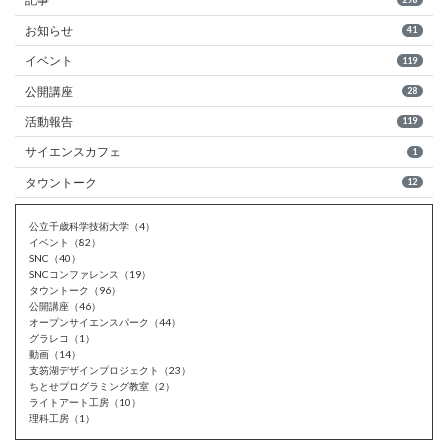
お知らせ
41
イベント
119
公開講座
28
活動報告
119
サイエンスカフェ
1
タウントーク
12
公立千歳科学技術大学（4）
イベント（82）
SNC（40）
SNCコンファレンス（19）
タウントーク（96）
公開講座（46）
オープンサイエンスパーク（44）
グラレコ（1）
動画（14）
支笏湖デザインプロジェクト（23）
ちとせプログラミング教室（2）
ライトアート工房（10）
理科工房（1）