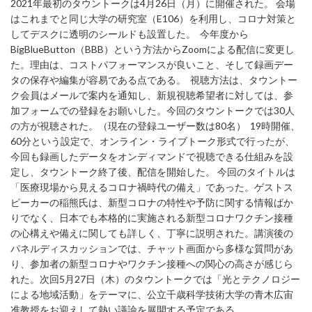
2021年最初のタウントークは4月26日（月）に開催された。 会場
はこれまでと同じ大学の研究室（E106）を利用し、コロナ対策と
してデスクに透明のシールドも設置した。 今年度から
BigBlueButton（BBB）という方法からZoomによる配信に変更し
た。理由は、コストパフォーマンスが良いこと、そして録画デー
タの保存や編集が容易である点である。 視聴方法は、タウントー
ク会員はメールで案内を通知し、新規視聴希望者に対しては、参
加フォームでの登録をお願いした。今回のタウントークでは30人
の方が視聴された。（現在の登録ユーザー数は80名） 19時開催、
60分という設定で、オンライン・ライブトーク形式で行ったが、
今回も録画したデータをオンディマンドで視聴できる仕組みを設
定し、タウントーク終了後、配信を開始した。 今回のタイトルは
「医療現場から見えるコロナ禍時代の備え」であった。ゲストス
ピーカーの稲熊氏は、新型コロナの特性や予防に関する情報ばか
りでなく、日本でも本格的に実施される新型コロナワクチン接種
の心構えや備えに関しても詳しく、丁寧に説明された。講演後の
パネルディスカッションでは、チャット画面から多様な質問があ
り、参加者の新型コロナやワクチン接種への関心の高さが感じら
れた。次回5月27日（木）のタウントークでは「光とテクノロジー
による地域活動」をテーマに、公立千歳科学技術大学の青木広宙
准教授をお迎えして熱い議論を展開する予定である。