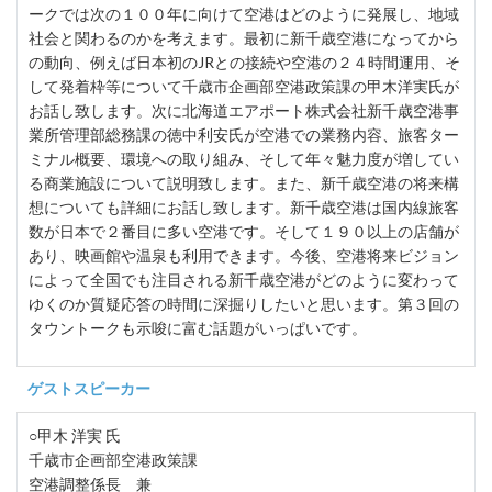
ークでは次の１００年に向けて空港はどのように発展し、地域
社会と関わるのかを考えます。最初に新千歳空港になってから
の動向、例えば日本初のJRとの接続や空港の２４時間運用、そ
して発着枠等について千歳市企画部空港政策課の甲木洋実氏が
お話し致します。次に北海道エアポート株式会社新千歳空港事
業所管理部総務課の徳中利安氏が空港での業務内容、旅客ター
ミナル概要、環境への取り組み、そして年々魅力度が増してい
る商業施設について説明致します。また、新千歳空港の将来構
想についても詳細にお話し致します。新千歳空港は国内線旅客
数が日本で２番目に多い空港です。そして１９０以上の店舗が
あり、映画館や温泉も利用できます。今後、空港将来ビジョン
によって全国でも注目される新千歳空港がどのように変わって
ゆくのか質疑応答の時間に深掘りしたいと思います。第３回の
タウントークも示唆に富む話題がいっぱいです。
ゲストスピーカー
○甲木 洋実 氏
千歳市企画部空港政策課
空港調整係長 兼