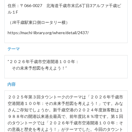
住所：〒066-0027 北海道千歳市末広6丁目3アルファ千歳ビ
ル１F
（JR千歳駅東口側ロータリー横）
https://machi-library.org/where/detail/2437/
テーマ
”２０２６年千歳市空港開港１００年：
その未来予想図を考えよう！”
内容
２０２５年第３回タウントークのテーマは「２０２６年千歳市
空港開港１００年：その未来予想図を考えよう！」です。みな
さんご存知でしょうか。新千歳空港の２０２４年度旅客数は１
９８８年の開港以来過去最高で、前年度比８％増です。第１回
のタウントークでは「２０２６年千歳市空港開港１００年：そ
の意義と歴史を考えよう！」がテーマでした。今回のタウント