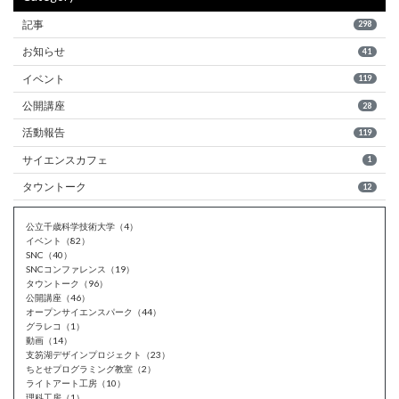
記事
298
お知らせ
41
イベント
119
公開講座
28
活動報告
119
サイエンスカフェ
1
タウントーク
12
公立千歳科学技術大学（4）
イベント（82）
SNC（40）
SNCコンファレンス（19）
タウントーク（96）
公開講座（46）
オープンサイエンスパーク（44）
グラレコ（1）
動画（14）
支笏湖デザインプロジェクト（23）
ちとせプログラミング教室（2）
ライトアート工房（10）
理科工房（1）