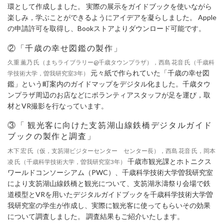
環として作成しました。 実際の展示をガイドブックを使いながら
楽しみ，学ぶことができるようにアイデアを凝らしました。 Apple
の申請許可を取得し、Bookストアよりダウンロード可能です。
②「千歳の幸せ図鑑の製作」
久重 薫乃 氏（まちライブラリー@千歳タウンプラザ），西島 花音 氏（千歳科
元々紙で作られていた「千歳の幸せ図
学技術大学，曽我研究室3年）
鑑」という町案内のガイドマップをデジタル化ました。千歳タウ
ンプラザ周辺のお店などにボランティアスタッフが足を運び，取
材とVR撮影を行なっています。
③「 観光客に向けた支笏湖山線鉄橋デジタルガイド
ブックの製作と調査」
木下 宏 氏（仮，支笏湖ビジターセンター センター長），西島 花音 氏，岡本
千歳市観光課とホトニクス
凌 氏（千歳科学技術大学，曽我研究室3年）
ワールドコンソーシアム（PWC）、千歳科学技術大学曽我研究室
により支笏湖山線鉄橋と観光について、支笏湖氷濤祭り会場で鉄
道模型とVRを用いたデジタルガイドブックを千歳科学技術大学曽
我研究室の学生が作成し、実際に観光客に使ってもらいその効果
について調査しました。 調査結果もご紹介いたします。