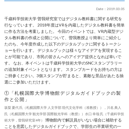
Date：2019.03.05
千歳科学技術大学 曽我研究室ではデジタル教科書に関する研究を
行なっています。 2018年度はVRを内蔵したデジタル教科書を簡単
に作る方法を考案しました。 今回のイベントでは、VR内蔵型デジ
タル教科書の作成と公開について、曽我教授より簡単にご紹介し
たのち、今年度作成した以下のデジタルブックに関するトークシ
ョーを行います。 デジタルブックは様々なアイデアを実現するこ
とが可能であり、市民の皆さんへのアイデア提供となれば幸いで
す。 なお、本イベントは千歳科学技術大学のSNCスタンプラリー
の追加対象イベントとなります。 スタンプカードをお持ちの方は
ご持参ください。3個スタンプが貯まると、素敵な景品があたる抽
選にご参加いただけます。
①「札幌国際大学博物館デジタルガイドブックの製
作と公開」
坂梨 夏代 氏（札幌国際大学 人文学部 現代文化学科（准教授）），川名 典人
氏（札幌国際大学 観光学部 国際観光学科（教授））水口 幸哉 氏（千歳科学技
博物館内で解説員がいない場合に補助する
術大学，曽我研究室4年）
ことを意図したデジタルガイドブックで、学部生の卒業研究の一