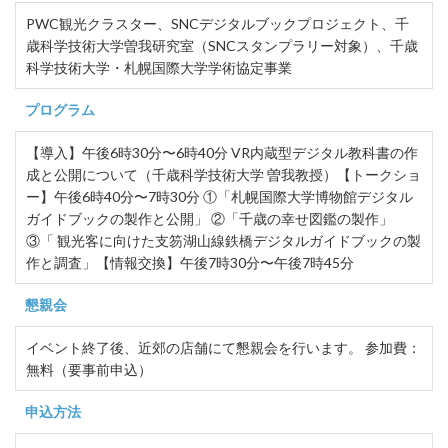
PWC観光クラスター、SNCデジタルブックプロジェクト、千
歳科学技術大学曽我研究室（SNCスタンプラリー対象）、千歳
科学技術大学・札幌国際大学学術協定事業
プログラム
【導入】午後6時30分〜6時40分 VR内蔵型デジタル教科書の作
成と公開について（千歳科学技術大学 曽我教授）【トークショ
ー】午後6時40分〜7時30分 ①「札幌国際大学博物館デジタル
ガイドブックの製作と公開」 ②「千歳の幸せ図鑑の製作」
③「 観光客に向けた支笏湖山線鉄橋デジタルガイドブックの製
作と調査」【情報交換】午後7時30分〜午後7時45分
懇親会
イベント終了後、近郊の店舗にて懇親会を行います。 参加費：
無料（要事前申込）
申込方法