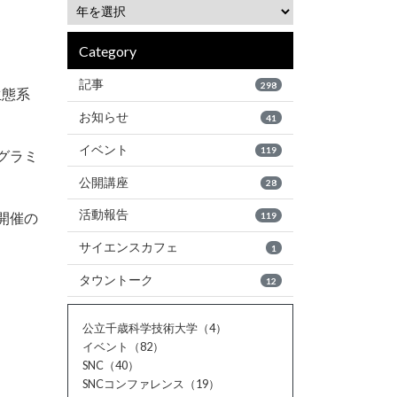
Category
記事
298
生態系
お知らせ
41
イベント
119
グラミ
公開講座
28
活動報告
開催の
119
サイエンスカフェ
1
タウントーク
12
公立千歳科学技術大学（4）
イベント（82）
SNC（40）
SNCコンファレンス（19）